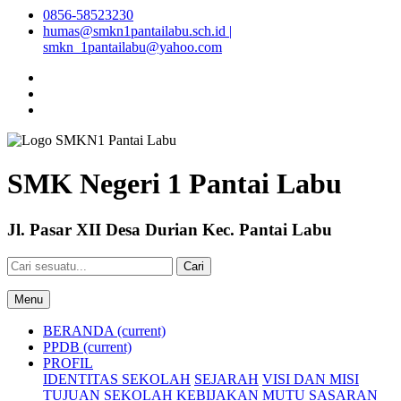
0856-58523230
humas@smkn1pantailabu.sch.id |
smkn_1pantailabu@yahoo.com
SMK Negeri 1 Pantai Labu
Jl. Pasar XII Desa Durian Kec. Pantai Labu
Cari
Menu
BERANDA
(current)
PPDB
(current)
PROFIL
IDENTITAS SEKOLAH
SEJARAH
VISI DAN MISI
TUJUAN SEKOLAH
KEBIJAKAN MUTU
SASARAN