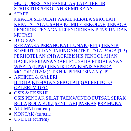
MUTU
PRESTASI
FASILITAS
TATA TERTIB
STRUKTUR SEKOLAH
KEMITRAAN
STAFF
KEPALA SEKOLAH
WAKIL KEPALA SEKOLAH
KEPALA TATA USAHA
KOMITE SEKOLAH
TENAGA
PENDIDIK
TENAGA KEPENDIDIKAN
PENSIUN DAN
MUTASI
JURUSAN
REKAYASA PERANGKAT LUNAK (RPL)
TEKNIK
KOMPUTER DAN JARINGAN (TKJ)
TATA BOGA (TB)
PERHOTELAN (PH)
AGRIBISNIS PENGOLAHAN
HASIL PERIKANAN (APHP)
USAHA PERJALANAN
WISATA (UPW)
TEKNIK DAN BISNIS SEPEDA
MOTOR (TBSM)
TEKNIK PERMESINAN (TP)
ARTIKEL & GALERI
BERITA
KEGIATAN SEKOLAH
GALERI FOTO
GALERI VIDEO
OSIS & EKSKUL
OSIS
PENCAK SILAT
TAEKWONDO
FUTSAL
SEPAK
BOLA
BOLA VOLI
SENI TARI
PASKAS
PRAMUKA
ALUMNI
(current)
KONTAK
(current)
UNDUH
(current)